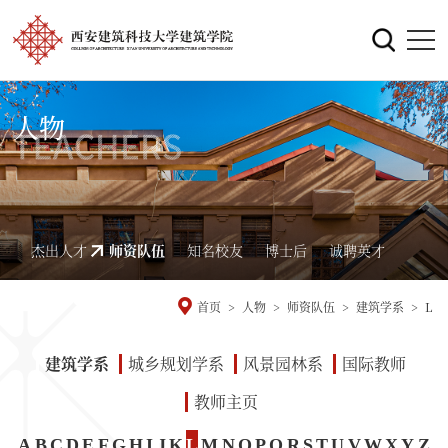
人物
杰出人才
师资队伍
知名校友
博士后
诚聘英才
首页
>
人物
>
师资队伍
>
建筑学系
>
L
建筑学系
城乡规划学系
风景园林系
国际教师
教师主页
A
B
C
D
E
F
G
H
I
J
K
L
M
N
O
P
Q
R
S
T
U
V
W
X
Y
Z