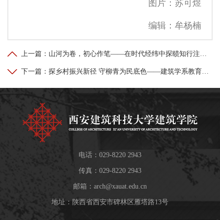
图片：苏可煜
编辑：牟杨楠
上一篇：
山河为卷，初心作笔——在时代经纬中探赜知行注疏：建筑学系教育团队六党支部深耕党建与专业教学融合育人
下一篇：
探乡村振兴新径 守柳青为民底色——建筑学系教育团队五党支部主题党日活动
电话：029-8220 2943
传真：029-8220 2943
邮箱：
arch@xauat.edu.cn
地址：陕西省西安市碑林区雁塔路13号