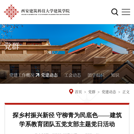
党群
党建工作概况
党建动态
工会动态
团学组织
知识
首页
>
党群
>
党建动态
>
正文
探乡村振兴新径 守柳青为民底色——建筑
学系教育团队五党支部主题党日活动