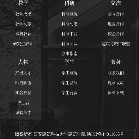
教学
科研
交流
教学成果
科研概况
国际合作
教学动态
科研动态
地区合作
本科教育
科研平台
校企合作
研究生教育
科研团队
建筑与城市联盟
办事指南
人物
学生
服务
杰出人才
学工概况
联系我们
师资队伍
学生发展
规章政策
知名校友
学生竞赛
资料下载
博士后
诚聘英才
版权所有 西安建筑科技大学建筑学院 陕ICP备14011685号