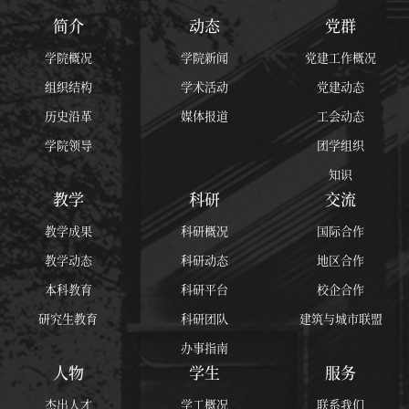
简介
动态
党群
学院概况
学院新闻
党建工作概况
第 6 页
组织结构
学术活动
党建动态
历史沿革
媒体报道
工会动态
学院领导
团学组织
知识
教学
科研
交流
教学成果
科研概况
国际合作
教学动态
科研动态
地区合作
本科教育
科研平台
校企合作
研究生教育
科研团队
建筑与城市联盟
办事指南
第 7 页
人物
学生
服务
杰出人才
学工概况
联系我们