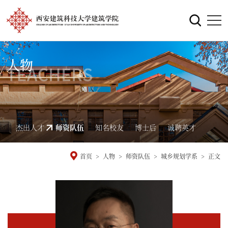
人物
杰出人才
师资队伍
知名校友
博士后
诚聘英才
首页
>
人物
>
师资队伍
>
城乡规划学系
>
正文