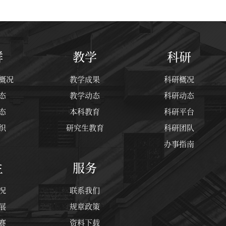
群
教学
科研
概况
教学成果
科研概况
态
教学动态
科研动态
态
本科教育
科研平台
织
研究生教育
科研团队
办事指南
生
服务
况
联系我们
展
规章政策
赛
资料下载