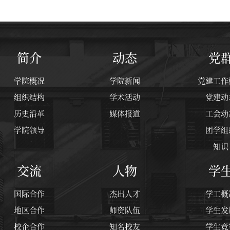
简介
动态
党
学院概况
学院新闻
党建工作
组织结构
学术活动
党建动
历史沿革
媒体报道
工会动
学院领导
团学组
知识
交流
人物
学
国际合作
杰出人才
学工概
地区合作
师资队伍
学生发
校企合作
知名校友
学生竞