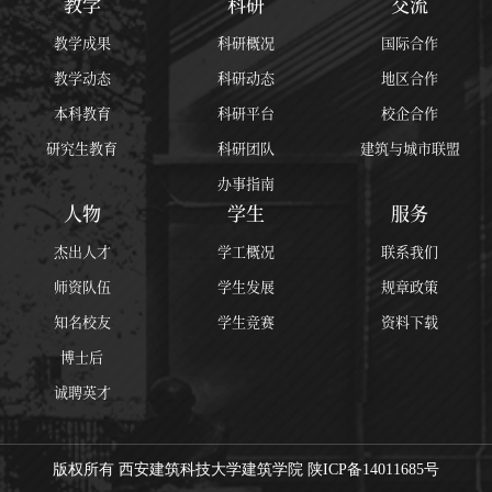
教学
科研
交流
教学成果
科研概况
国际合作
教学动态
科研动态
地区合作
本科教育
科研平台
校企合作
研究生教育
科研团队
建筑与城市联盟
办事指南
人物
学生
服务
杰出人才
学工概况
联系我们
师资队伍
学生发展
规章政策
知名校友
学生竞赛
资料下载
博士后
诚聘英才
版权所有 西安建筑科技大学建筑学院 陕ICP备14011685号