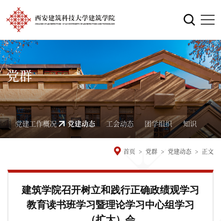
党群
党建工作概况
党建动态
工会动态
团学组织
知识
首页
>
党群
>
党建动态
>
正文
建筑学院召开树立和践行正确政绩观学习
教育读书班学习暨理论学习中心组学习
（扩大）会