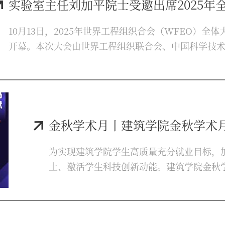
实验室主任刘加平院士受邀出席2025年全球工
10月13日，2025年世界工程组织合会（WFEO）
开幕。本次大会由世界工程组织联合会、中国科学技
合主办，以“工程塑造绿色未来”为主题，汇聚全球
新助力可持续发展的路径。作为大会四大平行论坛之
市论坛”于10月14日在上海世博中心召开。绿色建筑
加平受邀出席论坛，...
金秋学术月丨建筑学院金秋学术月第一场——“建
为实现建筑学院学生高质量充分就业目标，
土、激活学生科技创新动能。建筑学院金秋
于10月16日下午在南阶501成功举办。此
专题学术分享。建筑师冯赋通过项目介绍建
核心，通过红旗渠博物馆、五台山旅游服务