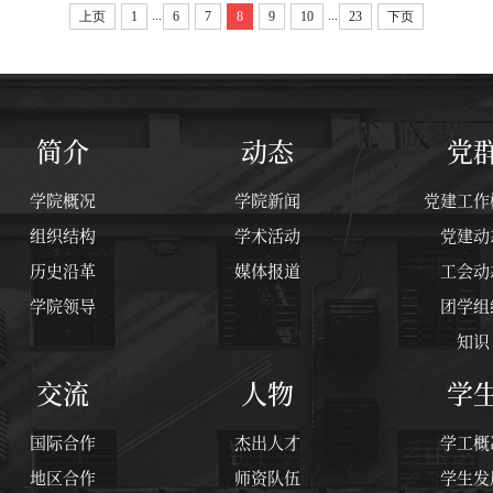
...
...
上页
1
6
7
8
9
10
23
下页
简介
动态
党
学院概况
学院新闻
党建工作
组织结构
学术活动
党建动
历史沿革
媒体报道
工会动
学院领导
团学组
知识
交流
人物
学
国际合作
杰出人才
学工概
地区合作
师资队伍
学生发