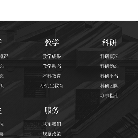
群
教学
科研
概况
教学成果
科研概况
态
教学动态
科研动态
态
本科教育
科研平台
织
研究生教育
科研团队
办事指南
生
服务
况
联系我们
展
规章政策