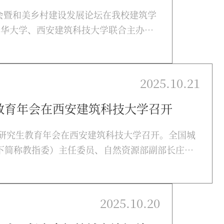
理事会暨和美乡村建设发展论坛在我校建筑学
清华大学、西安建筑科技大学联合主办，
农村部乡村建设促进司司长严东权、陕西
红、我校党委书记朱晓渭出席论坛开幕式
程院院士、我校教授、绿色建筑全国重点
2025.10.21
教育年会在西安建筑科技大学召开
专业研究生教育年会在西安建筑科技大学召开。全国城
下简称教指委）主任委员、自然资源部副部长庄少
师张兵，自然资源部国土空间规划局局长谢海霞，
德吉夫，陕西省自然资源厅厅长刘天雄，我校党委
绿色建筑全国重点实验室主任刘加平等出席开幕
2025.10.20